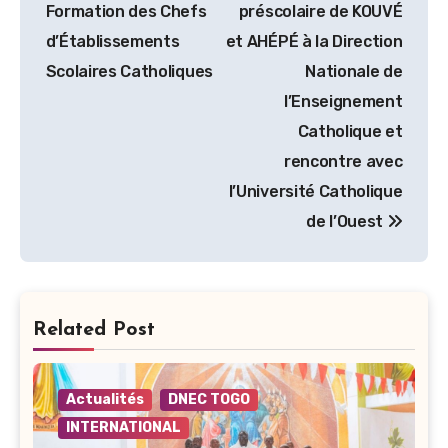
de
Formation des Chefs
préscolaire de KOUVÉ
l’article
d’Établissements
et AHÉPÉ à la Direction
Scolaires Catholiques
Nationale de
l’Enseignement
Catholique et
rencontre avec
l’Université Catholique
de l’Ouest
Related Post
Actualités
DNEC TOGO
INTERNATIONAL