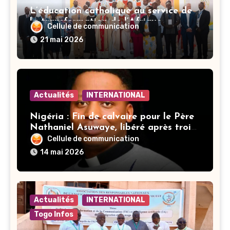
L’éducation catholique au service de
la transformation de l’Afrique
Cellule de communication
21 mai 2026
Actualités
INTERNATIONAL
Nigéria : Fin de calvaire pour le Père
Nathaniel Asuwaye, libéré après trois
mois de captivité
Cellule de communication
14 mai 2026
Actualités
INTERNATIONAL
Togo Infos