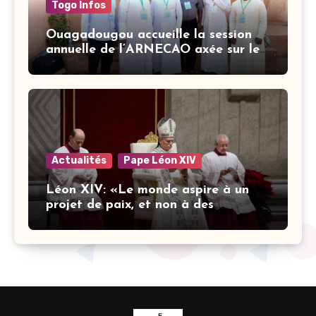
Togo Infos
Ouagadougou accueille la session
annuelle de l’ARNECAO axée sur les
défis de l’intelligence artificielle
dans l’éducation catholique
Actualités
Pape Léon XIV
Léon XIV: «Le monde aspire à un
projet de paix, et non à des
stratégies armées»