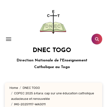
Aller
au
contenu
principal
DNEC TOGO
Direction Nationale de l'Enseignement
Catholique au Togo
Home
DNEC TOGO
COPEC 2025 à Kara: cap sur une éducation catholique
audacieuse et renouvelée
IMG-20251117-WA0011