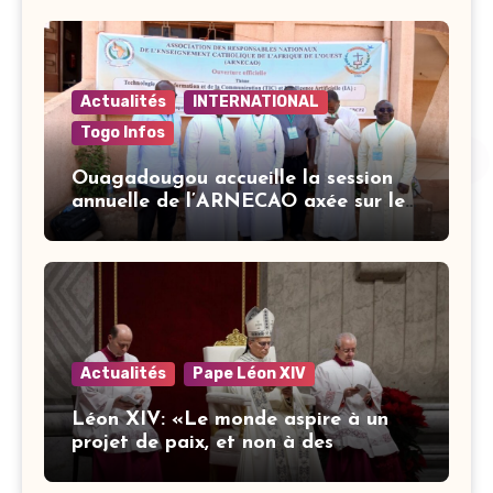
Actualités
INTERNATIONAL
Togo Infos
Ouagadougou accueille la session
annuelle de l’ARNECAO axée sur les
défis de l’intelligence artificielle
dans l’éducation catholique
Actualités
Pape Léon XIV
Léon XIV: «Le monde aspire à un
projet de paix, et non à des
stratégies armées»