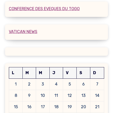
CONFERENCE DES EVEQUES DU TOGO
VATICAN NEWS
L
M
M
J
V
S
D
1
2
3
4
5
6
7
8
9
10
11
12
13
14
15
16
17
18
19
20
21