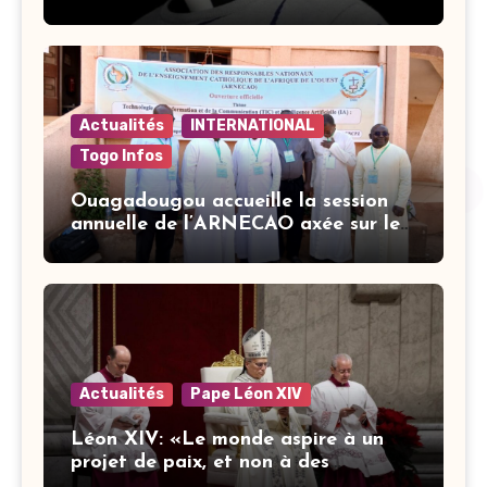
après trois mois de captivité
Actualités
INTERNATIONAL
Togo Infos
Ouagadougou accueille la session
annuelle de l’ARNECAO axée sur les
défis de l’intelligence artificielle
dans l’éducation catholique
Actualités
Pape Léon XIV
Léon XIV: «Le monde aspire à un
projet de paix, et non à des
stratégies armées»