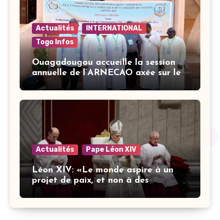
Actualités
INTERNATIONAL
Togo Infos
Ouagadougou accueille la session
annuelle de l’ARNECAO axée sur les
défis de l’intelligence artificielle
dans l’éducation catholique
Actualités
Pape Léon XIV
Léon XIV: «Le monde aspire à un
projet de paix, et non à des
stratégies armées»