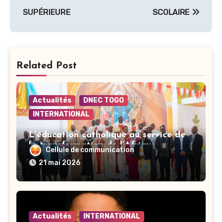
SUPÉRIEURE
SCOLAIRE
Related Post
Actualités
DNEC TOGO
INTERNATIONAL
L’éducation catholique au service de
la transformation de l’Afrique
Cellule de communication
21 mai 2026
Actualités
INTERNATIONAL