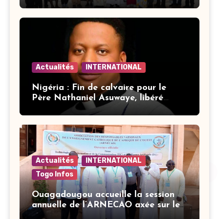
Actualités
INTERNATIONAL
Nigéria : Fin de calvaire pour le
Père Nathaniel Asuwaye, libéré
après trois mois de captivité
Actualités
INTERNATIONAL
Togo Infos
Ouagadougou accueille la session
annuelle de l’ARNECAO axée sur les
défis de l’intelligence artificielle