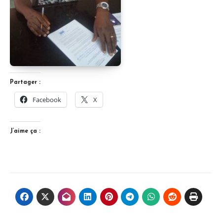
Partager :
Facebook
X
J’aime ça :