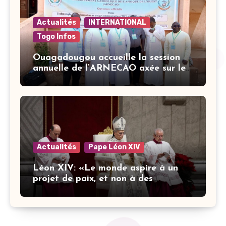
Actualités
INTERNATIONAL
Togo Infos
Ouagadougou accueille la session
annuelle de l’ARNECAO axée sur les
défis de l’intelligence artificielle
dans l’éducation catholique
Actualités
Pape Léon XIV
Léon XIV: «Le monde aspire à un
projet de paix, et non à des
stratégies armées»