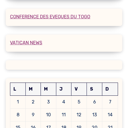
CONFERENCE DES EVEQUES DU TOGO
VATICAN NEWS
L
M
M
J
V
S
D
1
2
3
4
5
6
7
8
9
10
11
12
13
14
15
16
17
18
19
20
21