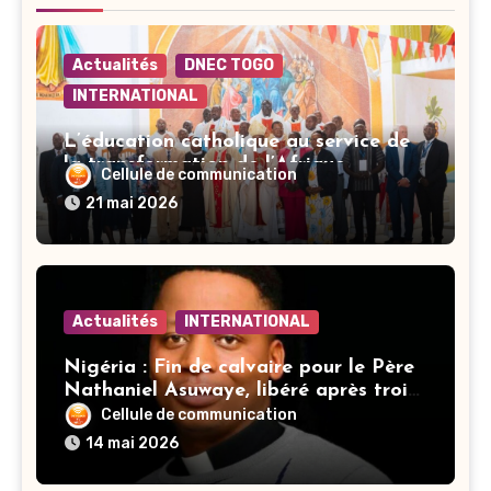
Actualités
DNEC TOGO
INTERNATIONAL
L’éducation catholique au service de
la transformation de l’Afrique
Cellule de communication
21 mai 2026
Actualités
INTERNATIONAL
Nigéria : Fin de calvaire pour le Père
Nathaniel Asuwaye, libéré après trois
mois de captivité
Cellule de communication
14 mai 2026