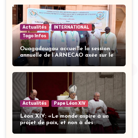
Actualités
INTERNATIONAL
Togo Infos
Ouagadougou accueille la session
annuelle de l’ARNECAO axée sur les
défis de l’intelligence artificielle
dans l’éducation catholique
Actualités
Pape Léon XIV
Léon XIV: «Le monde aspire à un
projet de paix, et non à des
stratégies armées»