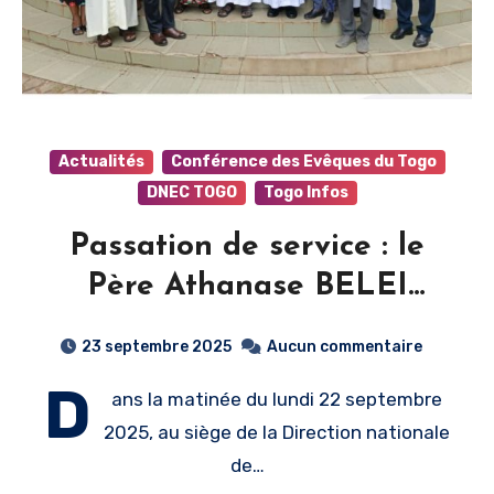
Actualités
Conférence des Evêques du Togo
DNEC TOGO
Togo Infos
Passation de service : le
Père Athanase BELEI
prend les rênes de
23 septembre 2025
Aucun commentaire
l’Éducation catholique au
D
ans la matinée du lundi 22 septembre
Togo
2025, au siège de la Direction nationale
de…