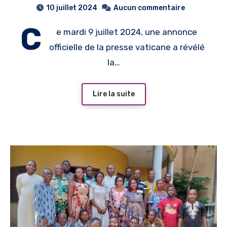
10 juillet 2024
Aucun commentaire
Miles nommé Nonce
C
e mardi 9 juillet 2024, une annonce
Apostolique près le Costa
officielle de la presse vaticane a révélé
Rica
la…
Lire la suite