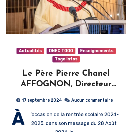
Actualités
DNEC TOGO
Enseignements
Togo Infos
Le Père Pierre Chanel
AFFOGNON, Directeur
National de
17 septembre 2024
Aucun commentaire
l’Enseignement Catholique
À
l’occasion de la rentrée scolaire 2024-
au Togo lance un appel
2025, dans son message du 28 Août
pour une éducation