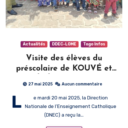
Actualités
DDEC-LOME
Togo Infos
Visite des élèves du
préscolaire de KOUVÉ et
AHÉPÉ à la Direction
27 mai 2025
Aucun commentaire
Nationale de
L
e mardi 20 mai 2025, la Direction
l’Enseignement Catholique
Nationale de l’Enseignement Catholique
et rencontre avec
(DNEC) a reçu la…
l’Université Catholique de