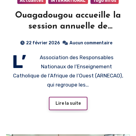
Actualités
INTERNATIONAL
Togo Infos
Ouagadougou accueille la
session annuelle de
l’ARNECAO axée sur les
22 février 2026
Aucun commentaire
défis de l’intelligence
L’
Association des Responsables
artificielle dans l’éducation
Nationaux de l’Enseignement
catholique
Catholique de l’Afrique de l’Ouest (ARNECAO),
qui regroupe les…
Lire la suite