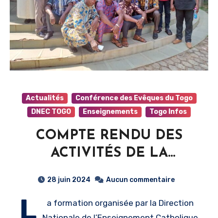
Actualités
Conférence des Evêques du Togo
DNEC TOGO
Enseignements
Togo Infos
COMPTE RENDU DES
ACTIVITÉS DE LA
FORMATION DU
28 juin 2024
Aucun commentaire
PERSONNEL EN CHARGE
L
a formation organisée par la Direction
DES RESSOURCES
Nationale de l’Enseignement Catholique