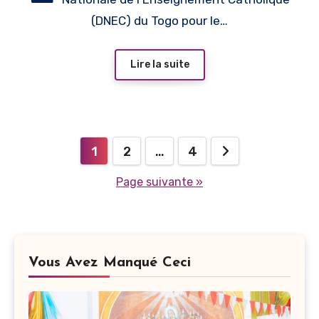
HUMAINES,
(DNEC) du Togo pour le…
FINANCIÈRES ET
STATISTIQUES DE LA
Lire la suite
DNEC ET DES 7 DIOCÈSES
DU TOGO
Pagination
1
2
…
4
des
Page suivante »
publications
Vous Avez Manqué Ceci