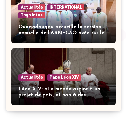
Actualités
INTERNATIONAL
Togo Infos
Ouagadougou accueille la session
annuelle de l’ARNECAO axée sur les
défis de l’intelligence artificielle
dans l’éducation catholique
Actualités
Pape Léon XIV
Léon XIV: «Le monde aspire à un
projet de paix, et non à des
stratégies armées»