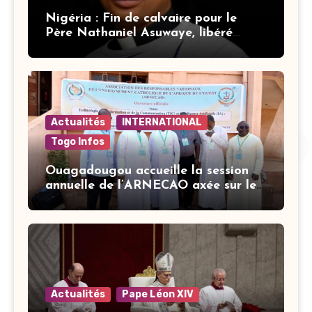
Nigéria : Fin de calvaire pour le
Père Nathaniel Asuwaye, libéré
après trois mois de captivité
Actualités
INTERNATIONAL
Togo Infos
Ouagadougou accueille la session
annuelle de l’ARNECAO axée sur les
défis de l’intelligence artificielle
dans l’éducation catholique
Actualités
Pape Léon XIV