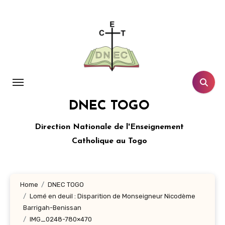
Aller
au
contenu
principal
DNEC TOGO
Direction Nationale de l'Enseignement
Catholique au Togo
Home
DNEC TOGO
Lomé en deuil : Disparition de Monseigneur Nicodème
Barrigah-Benissan
IMG_0248-780×470