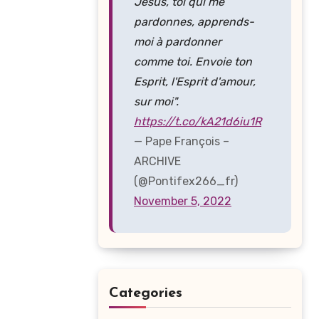
Jésus, toi qui me
pardonnes, apprends-
moi à pardonner
comme toi. Envoie ton
Esprit, l'Esprit d'amour,
sur moi".
https://t.co/kA21d6iu1R
— Pape François –
ARCHIVE
(@Pontifex266_fr)
November 5, 2022
Categories