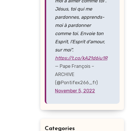
moi à aimer comme toi".
Jésus, toi qui me
pardonnes, apprends-
moi à pardonner
comme toi. Envoie ton
Esprit, l'Esprit d'amour,
sur moi".
https://t.co/kA21d6iu1R
— Pape François –
ARCHIVE
(@Pontifex266_fr)
November 5, 2022
Categories