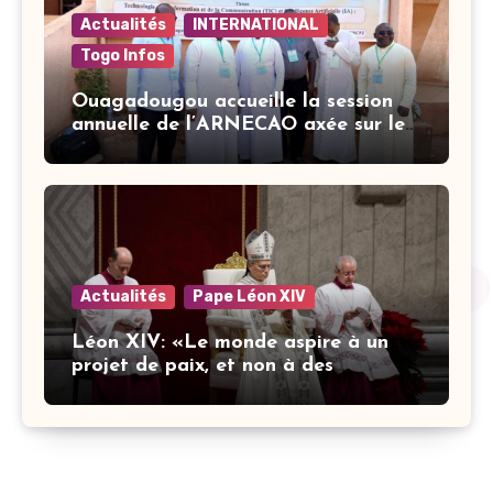
Actualités
INTERNATIONAL
Togo Infos
Ouagadougou accueille la session
annuelle de l’ARNECAO axée sur les
défis de l’intelligence artificielle
dans l’éducation catholique
Actualités
Pape Léon XIV
Léon XIV: «Le monde aspire à un
projet de paix, et non à des
stratégies armées»