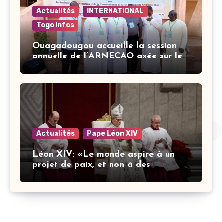
Actualités
INTERNATIONAL
Togo Infos
Ouagadougou accueille la session
annuelle de l’ARNECAO axée sur les
défis de l’intelligence artificielle
dans l’éducation catholique
Actualités
Pape Léon XIV
Léon XIV: «Le monde aspire à un
projet de paix, et non à des
stratégies armées»