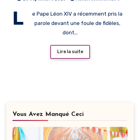
l’exerce dans les petites
L
e Pape Léon XIV a récemment pris la
choses»
parole devant une foule de fidèles,
dont…
Lire la suite
Vous Avez Manqué Ceci