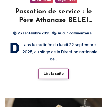
Passation de service : le
Père Athanase BELEI
prend les rênes de
23 septembre 2025
Aucun commentaire
l’Éducation catholique au
D
ans la matinée du lundi 22 septembre
Togo
2025, au siège de la Direction nationale
de…
Lire la suite