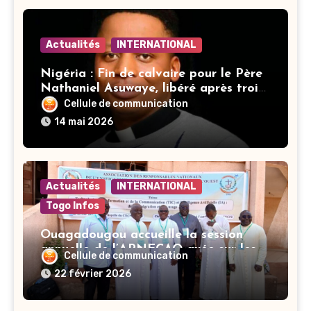
Actualités
INTERNATIONAL
Nigéria : Fin de calvaire pour le Père
Nathaniel Asuwaye, libéré après trois
mois de captivité
Cellule de communication
14 mai 2026
Actualités
INTERNATIONAL
Togo Infos
Ouagadougou accueille la session
annuelle de l’ARNECAO axée sur les
Cellule de communication
défis de l’intelligence artificielle dans
22 février 2026
l’éducation catholique