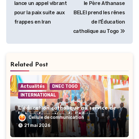
lance un appel vibrant
le Père Athanase
l’article
pour la paix suite aux
BELEI prend les rênes
frappes en Iran
de l’Éducation
catholique au Togo
Related Post
Actualités
DNEC TOGO
INTERNATIONAL
L’éducation catholique au service de
la transformation de l’Afrique
Cellule de communication
21 mai 2026