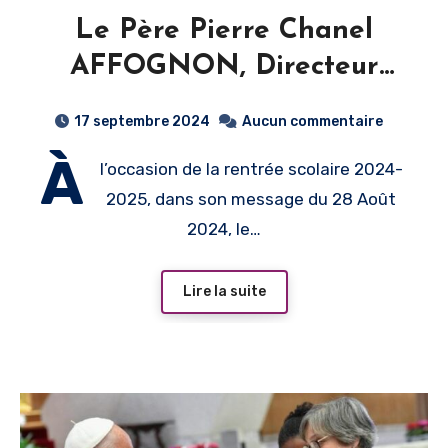
Le Père Pierre Chanel
AFFOGNON, Directeur
National de
17 septembre 2024
Aucun commentaire
l’Enseignement Catholique
À
l’occasion de la rentrée scolaire 2024-
au Togo lance un appel
2025, dans son message du 28 Août
pour une éducation
2024, le…
humaniste à la rentrée
2024-2025
Lire la suite