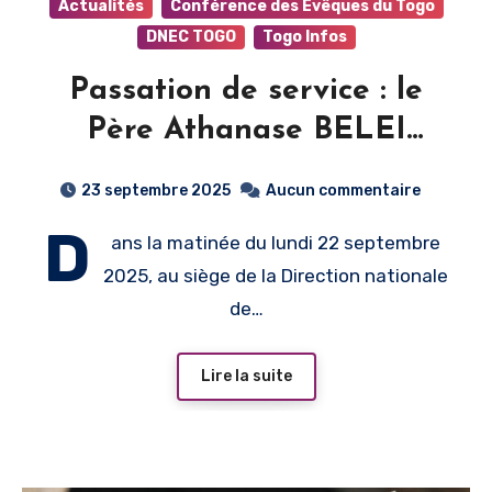
Actualités
Conférence des Evêques du Togo
DNEC TOGO
Togo Infos
Passation de service : le
Père Athanase BELEI
prend les rênes de
23 septembre 2025
Aucun commentaire
l’Éducation catholique au
D
ans la matinée du lundi 22 septembre
Togo
2025, au siège de la Direction nationale
de…
Lire la suite