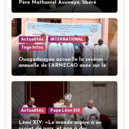
Père Nathaniel Asuwaye, libéré
après trois mois de captivité
Actualités
INTERNATIONAL
Togo Infos
Ouagadougou accueille la session
annuelle de l’ARNECAO axée sur les
défis de l’intelligence artificielle
dans l’éducation catholique
Actualités
Pape Léon XIV
Léon XIV: «Le monde aspire à un
projet de paix, et non à des