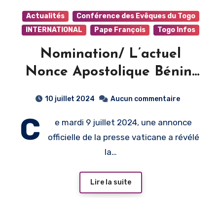
Actualités
Conférence des Evêques du Togo
INTERNATIONAL
Pape François
Togo Infos
Nomination/ L’actuel
Nonce Apostolique Bénin-
Togo, Mgr Mark Gerald
10 juillet 2024
Aucun commentaire
Miles nommé Nonce
C
e mardi 9 juillet 2024, une annonce
Apostolique près le Costa
officielle de la presse vaticane a révélé
Rica
la…
Lire la suite