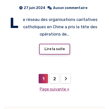
apportent un réconfort
27 juin 2024
Aucun commentaire
spirituel et matériel aux
L
e réseau des organisations caritatives
victimes des inondations
catholiques en Chine a pris la tête des
en Chine
opérations de…
Lire la suite
Pagination
1
2
des
Page suivante »
publications