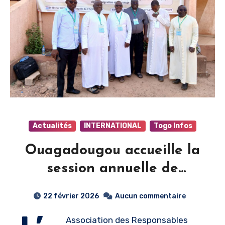
Actualités
INTERNATIONAL
Togo Infos
Ouagadougou accueille la
session annuelle de
l’ARNECAO axée sur les
22 février 2026
Aucun commentaire
défis de l’intelligence
Association des Responsables
artificielle dans l’éducation