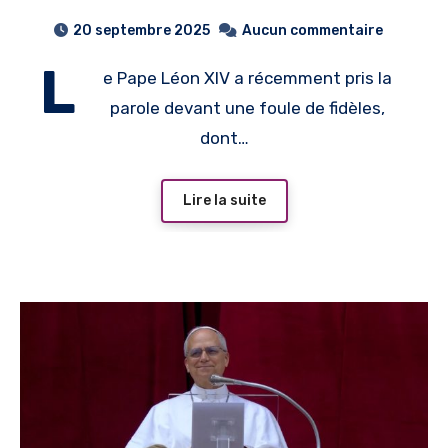
diminue pas lorsqu’on
20 septembre 2025
Aucun commentaire
l’exerce dans les petites
L
e Pape Léon XIV a récemment pris la
choses»
parole devant une foule de fidèles,
dont…
Lire la suite